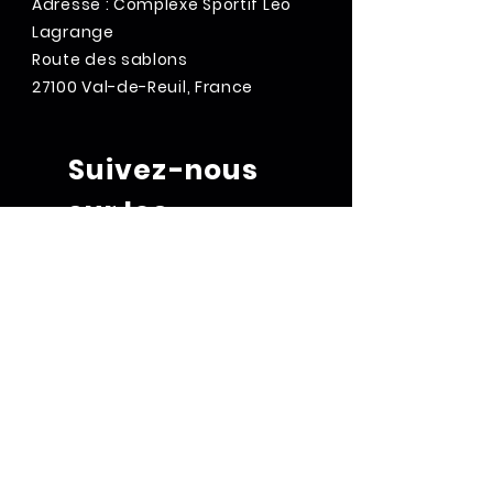
Adresse : Complexe Sportif Léo
Lagrange
Route des sablons
27100 Val-de-Reuil, France
Suivez-nous
sur les
réseaux
sociaux