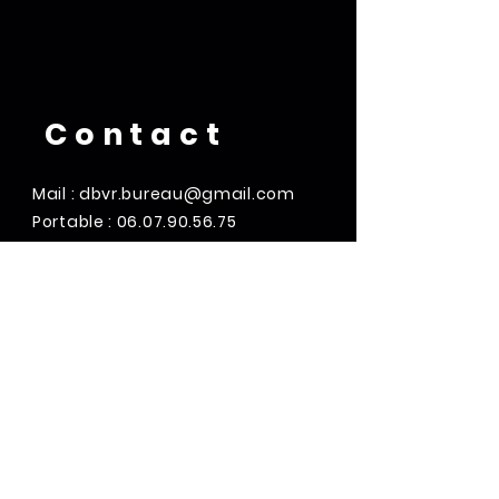
Contact
Mail :
dbvr.bureau@gmail.com
Portable :
06.07.90.56.75
Adresse : Complexe Sportif Léo
Lagrange
Route des sablons
27100 Val-de-Reuil, France
Suivez-nous
sur les