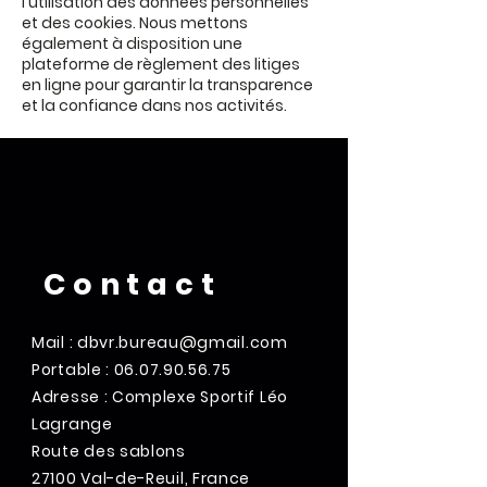
l'utilisation des données personnelles
et des cookies. Nous mettons
également à disposition une
plateforme de règlement des litiges
en ligne pour garantir la transparence
et la confiance dans nos activités.
Contact
Mail :
dbvr.bureau@gmail.com
Portable :
06.07.90.56.75
Adresse : Complexe Sportif Léo
Lagrange
Route des sablons
27100 Val-de-Reuil, France