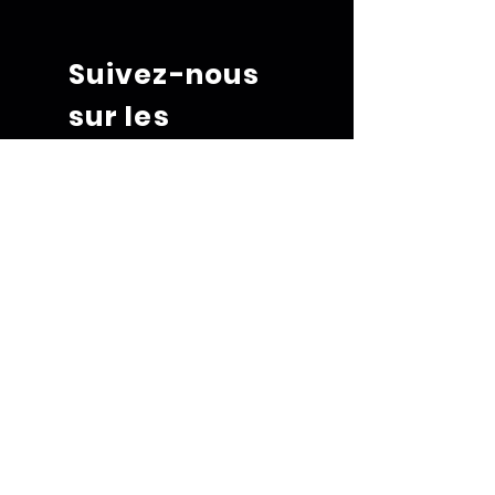
Suivez-nous
sur les
réseaux
sociaux
Termes et conditions
Politique de cookies
Mentions légales